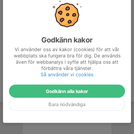
6. Nacka IBK
10
-23
15
7. Västerhaninge IBK
10
-1
12
8. Nyboda IBK
10
-16
10
Godkänn kakor
9. Hammarby IF IBF
10
-26
10
Vi använder oss av kakor (cookies) för att vår
10. Älta IF
10
-35
9
webbplats ska fungera bra för dig. De används
även för webbanalys i syfte att hjälpa oss att
11. IK Frej Täby IBK
10
-50
3
förbättra våra tjänster.
Så använder vi cookies
Godkänn alla kakor
Bara nödvändiga