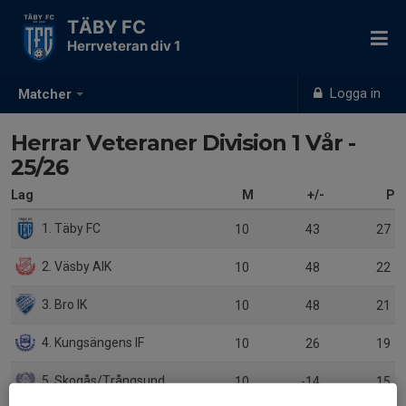
TÄBY FC
Herrveteran div 1
Logga in
Matcher
Herrar Veteraner Division 1 Vår -
25/26
Lag
M
+/-
P
1. Täby FC
10
43
27
2. Väsby AIK
10
48
22
3. Bro IK
10
48
21
4. Kungsängens IF
10
26
19
5. Skogås/Trångsunds IBK
10
-14
15