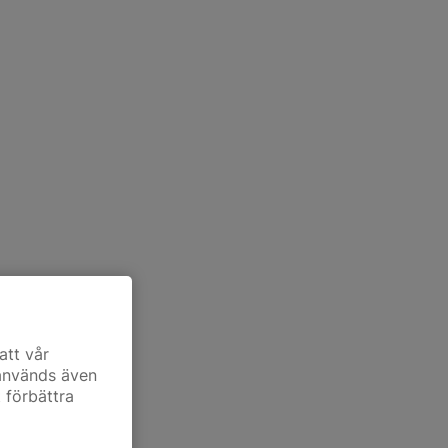
att vår
 används även
t förbättra