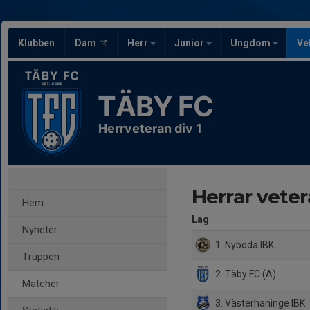
Klubben
Dam
Herr
Junior
Ungdom
Ve
TÄBY FC
Herrveteran div 1
Herrar vetera
Hem
Lag
Nyheter
1. Nyboda IBK
Truppen
2. Täby FC (A)
Matcher
3. Västerhaninge IBK