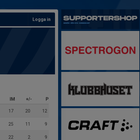
Logga in
IM
+/-
P
17
20
12
25
11
9
22
2
9