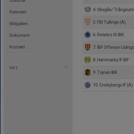
Statistik
4. Skogås/ Trångsund
Kalender
5. FBI Tullinge (A)
Bildgalleri
6. Rotebro IS IBK
Dokument
Kontakt
7. IBF Offensiv Liding
8. Hammarby IF IBF
HV1
9. Töjnan IBK
10. Enebybergs IF (A)