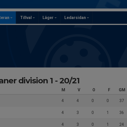
teran
Tillval
Läger
Ledarsidan
ner division 1 - 20/21
M
V
O
F
GM
4
4
0
0
37
4
3
0
1
36
4
3
0
1
24