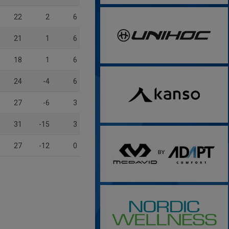
22
2
6
21
1
6
18
1
6
24
-4
6
27
-6
3
31
-15
3
27
-12
0