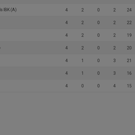
s IBK (A)
4
2
0
2
24
4
2
0
2
22
4
2
0
2
19
ö
4
2
0
2
20
4
1
0
3
21
4
1
0
3
16
4
0
0
4
15