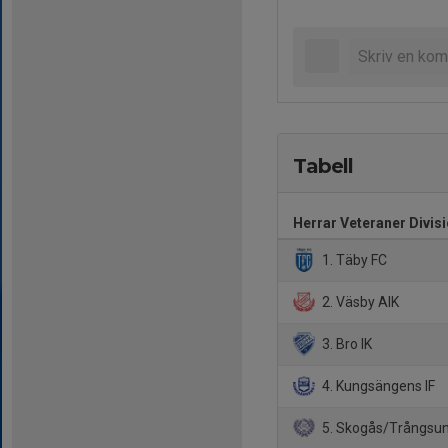
Tabell
Herrar Veteraner Divisi
1. Täby FC
2. Väsby AIK
3. Bro IK
4. Kungsängens IF
5. Skogås/Trångsun