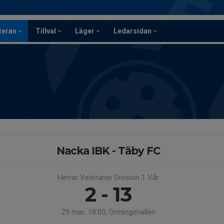
teran
Tillval
Läger
Ledarsidan
Nacka IBK - Täby FC
Herrar Veteraner Division 1 Vår
2 - 13
29 mar, 18:00, Ormingehallen