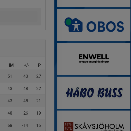
IM
+/-
P
51
43
27
43
48
22
43
48
21
48
26
19
68
-14
15