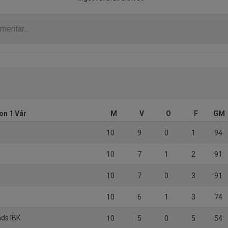
on 1 Vår
M
V
O
F
GM
10
9
0
1
94
10
7
1
2
91
10
7
0
3
91
10
6
1
3
74
ds IBK
10
5
0
5
54