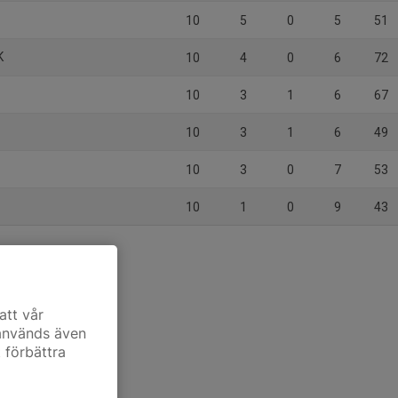
10
5
0
5
51
K
10
4
0
6
72
10
3
1
6
67
10
3
1
6
49
10
3
0
7
53
10
1
0
9
43
att vår
 används även
t förbättra