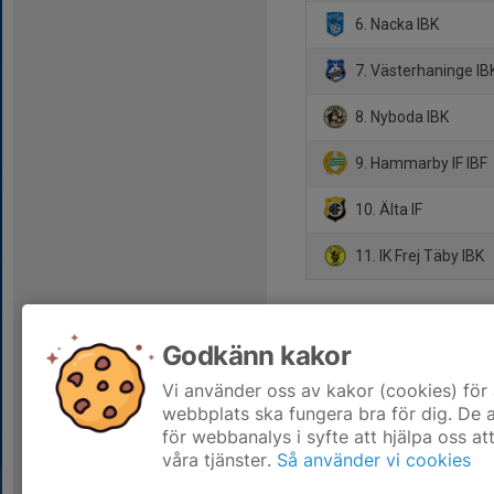
6. Nacka IBK
7. Västerhaninge IB
8. Nyboda IBK
9. Hammarby IF IBF
10. Älta IF
11. IK Frej Täby IBK
Godkänn kakor
Vi använder oss av kakor (cookies) för 
webbplats ska fungera bra för dig. De
för webbanalys i syfte att hjälpa oss at
våra tjänster.
Så använder vi cookies