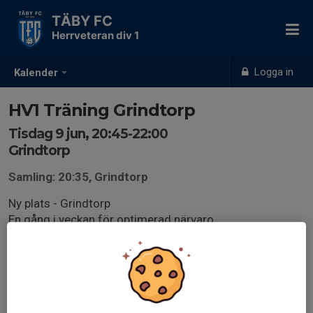
TÄBY FC
Herrveteran div 1
Logga in
Kalender
HV1 Träning Grindtorp
Tisdag 9 jun, 20:45-22:00
Grindtorp
Samling: 20:35, Grindtorp
Ny plats - Grindtorp
En gång i veckan för optimerad närvaro