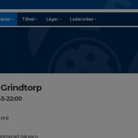
teran
Tillval
Läger
Ledarsidan
 Grindtorp
45-22:00
torp
ptimerad närvaro