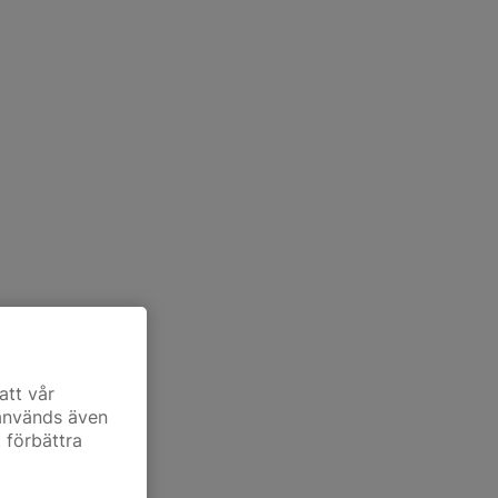
att vår
 används även
t förbättra