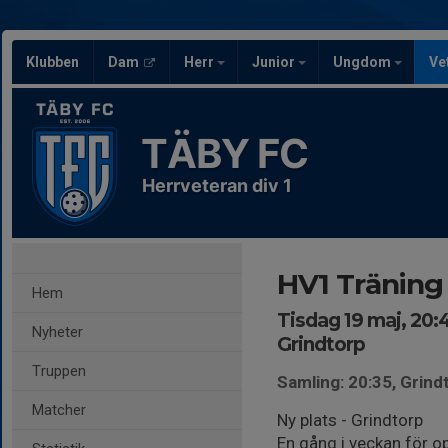
Klubben
Dam
Herr
Junior
Ungdom
Ve
TÄBY FC
Herrveteran div 1
HV1 Träning
Hem
Tisdag 19 maj, 20:
Nyheter
Grindtorp
Truppen
Samling: 20:35, Grind
Matcher
Ny plats - Grindtorp
En gång i veckan för o