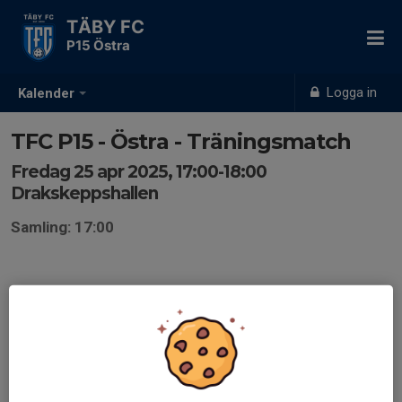
TÄBY FC
P15 Östra
Logga in
Kalender
TFC P15 - Östra - Träningsmatch
Fredag 25 apr 2025, 17:00-18:00
Drakskeppshallen
Samling: 17:00