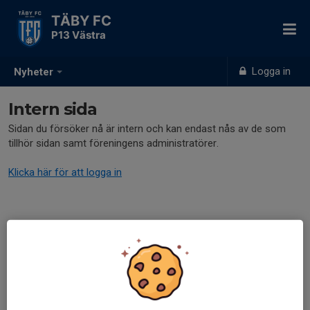
TÄBY FC
P13 Västra
Logga in
Nyheter
Intern sida
Sidan du försöker nå är intern och kan endast nås av de som
tillhör sidan samt föreningens administratörer.
Klicka här för att logga in