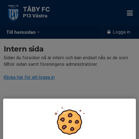
TÄBY FC
P13 Västra
Logga in
Till hemsidan
Intern sida
Sidan du försöker nå är intern och kan endast nås av de som
tillhör sidan samt föreningens administratörer.
Klicka här för att logga in