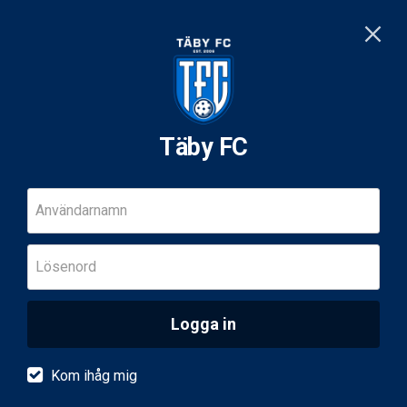
Täby FC
Användarnamn
Lösenord
Logga in
Kom ihåg mig