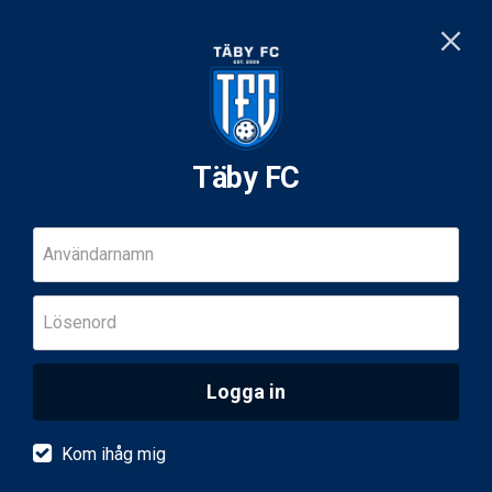
Täby FC
Användarnamn
Lösenord
Logga in
Kom ihåg mig