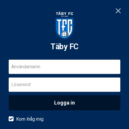
Täby FC
Användarnamn
Lösenord
Logga in
Kom ihåg mig