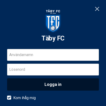
Täby FC
Användarnamn
Lösenord
Logga in
Kom ihåg mig