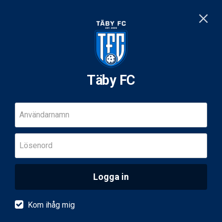
Täby FC
Användarnamn
Lösenord
Logga in
Kom ihåg mig