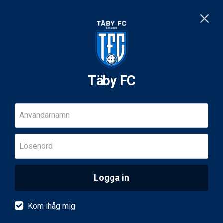
Täby FC
Användarnamn
Lösenord
Logga in
Kom ihåg mig