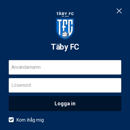
Täby FC
Användarnamn
Lösenord
Logga in
Kom ihåg mig