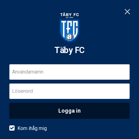
Täby FC
Användarnamn
Lösenord
Logga in
Kom ihåg mig