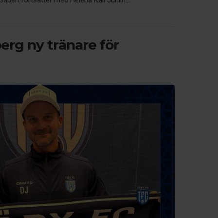
beri fortsätter med Helena Käll Juhlin...
erg ny tränare för