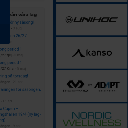
er från våra lag
dags för ny säsong!
rängen -
3 aug
säsongen 26/27
 -
28 jun
ong period 1
/27 tjej -
5 maj
ong period 1
/27 Killar -
5 maj
ning på torsdag!
rängen -
21 apr
träningen för säsongen,
 -
16 apr
a Cupen –
ngshallen 19/4 (ny lag-
ing)
rängen -
9 apr