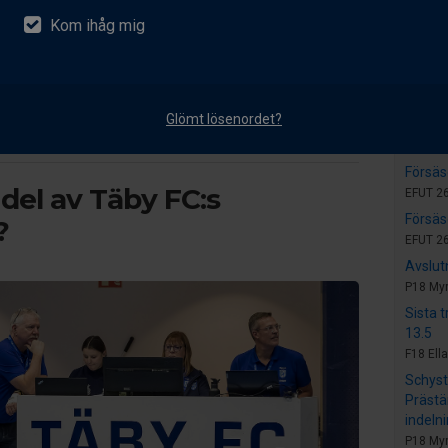
 innebandy
Kom ihåg mig
 tidigare
Nyhet
Snart 
i Täby FC
P18 My
Glömt lösenordet?
kap - nytt för säsongen!
Inför 
F18 Ella
Försäs
n del av Täby FC:s
EFUT 26
Försäs
?
EFUT 26
Avslut
P18 My
Sista 
13.5
F18 Ella
Schyst
Prästä
indeln
P18 My