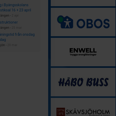
g i Byängsskolans
tiksal 16 + 23 april
rängen -
2 apr
nstruktioner
rängen -
25 mar
räningstid från onsdag
rsdag
jön -
20 mar