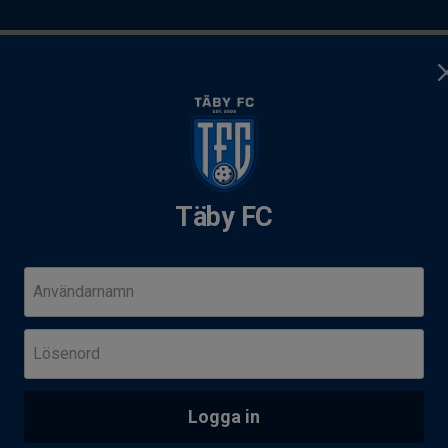
teran
Tillval
Läger
Ledarsidan
Täby FC
mp 11-14 aug
Användarnamn
Följ o
 2016-2019
F
Lösenord
I
L
r barn födda 2020
Logga in
Y