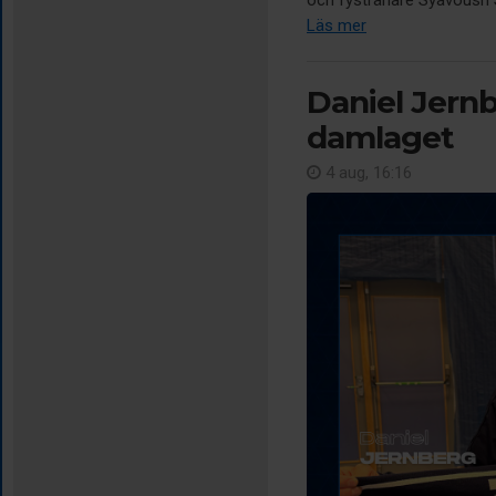
och fystränare Syavoush Sa
Läs mer
Daniel Jernb
damlaget
4 aug, 16:16