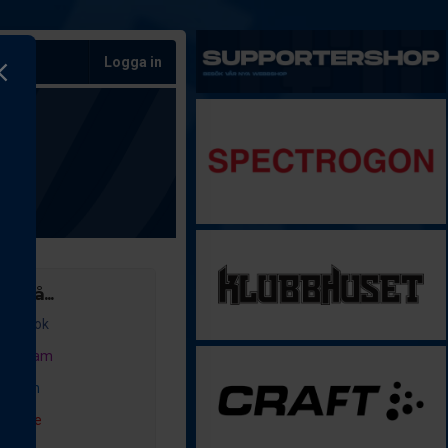
Logga in
ss på...
acebook
nstagram
inkedIn
outube