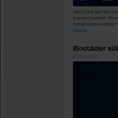
Täby FC har gjort klart m
Svenska Superligan. Med e
framgångsrika säsonger ba
Läs mer
Bostäder sö
29 jul, 14:24