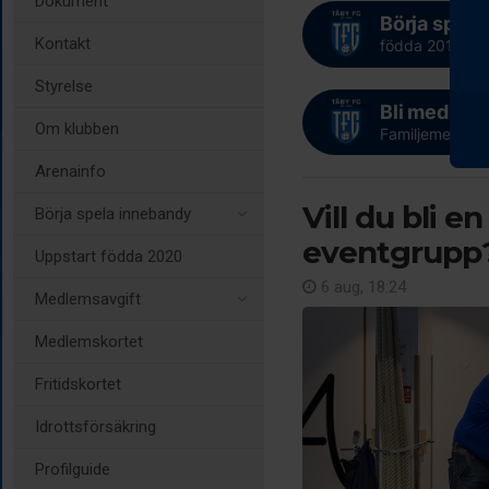
Dokument
Börja spela
Kontakt
födda 2019 och
Styrelse
Bli medlem 
Om klubben
Familjemedlems
Arenainfo
Vill du bli e
Börja spela innebandy
eventgrupp
Uppstart födda 2020
6 aug, 18:24
Medlemsavgift
Medlemskortet
Fritidskortet
Idrottsförsäkring
Profilguide