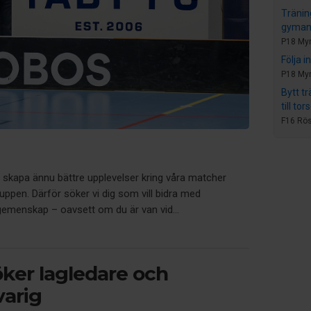
Tränin
gymans
P18 My
Följa i
P18 My
Bytt t
till to
F16 Rös
t skapa ännu bättre upplevelser kring våra matcher
gruppen. Därför söker vi dig som vill bidra med
emenskap – oavsett om du är van vid...
ker lagledare och
varig