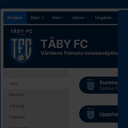
Klubben
Dam
Herr
Junior
Ungdom
Ve
TÄBY FC
Världens främsta innebandyklubb
Summer Ca
Hem
Spelare födda
Nyheter
Våra lag
Uppstart fö
Kalender