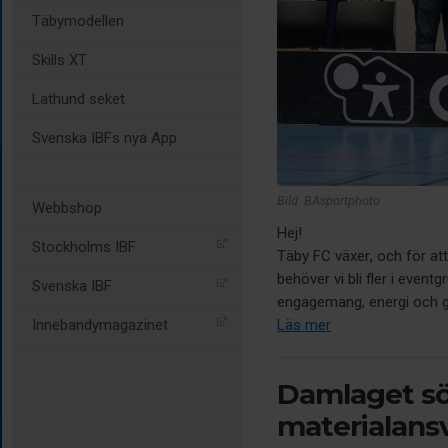
Täbymodellen
Skills XT
Lathund seket
Svenska IBFs nya App
Bild: BAsportphoto
Webbshop
Hej!
Stockholms IBF
Täby FC växer, och för at
behöver vi bli fler i event
Svenska IBF
engagemang, energi och g
Läs mer
Innebandymagazinet
Damlaget sö
materialans