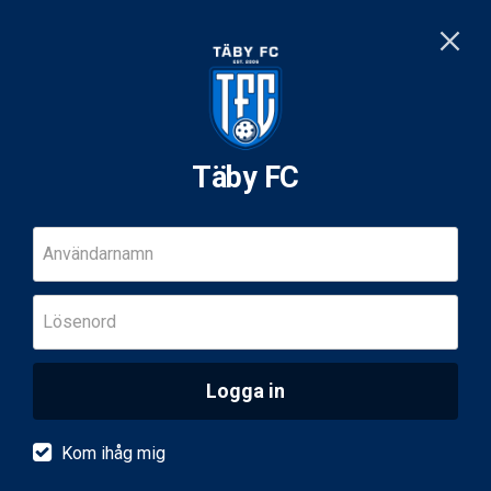
Täby FC
Användarnamn
Lösenord
Logga in
Kom ihåg mig