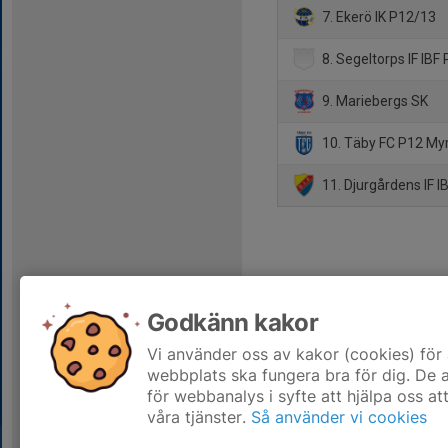
7. Ekerö IK P12/13
8. Segeltorps IF IBF
9. Mariebergs SK
10. Täby FC P12 My
11. Djurgårdens IF 
Godkänn kakor
Vi använder oss av kakor (cookies) för 
webbplats ska fungera bra för dig. De
för webbanalys i syfte att hjälpa oss at
våra tjänster.
Så använder vi cookies