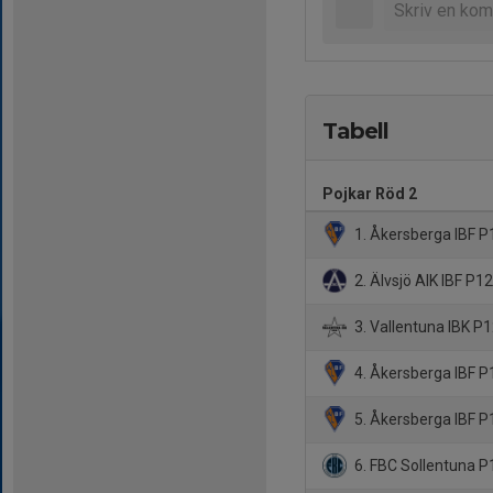
Tabell
Pojkar Röd 2
1. Åkersberga IBF 
2. Älvsjö AIK IBF P12
3. Vallentuna IBK P
4. Åkersberga IBF P
5. Åkersberga IBF P
6. FBC Sollentuna P