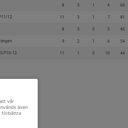
8
3
1
4
60
 P11/12
11
3
1
7
81
8
3
0
5
45
rängen
9
2
1
6
54
IBS P10-12
11
1
0
10
44
att vår
 används även
t förbättra