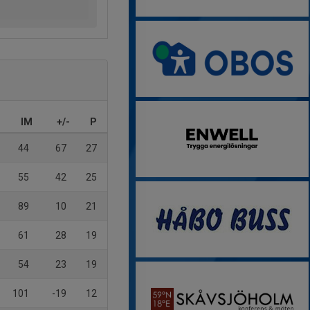
IM
+/-
P
44
67
27
55
42
25
89
10
21
61
28
19
54
23
19
101
-19
12