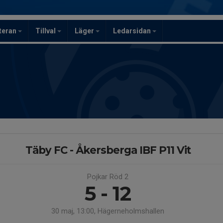
teran
Tillval
Läger
Ledarsidan
Täby FC - Åkersberga IBF P11 Vit
Pojkar Röd 2
5 - 12
30 maj, 13:00, Hägerneholmshallen