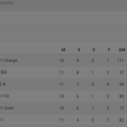
M
V
O
F
GM
P11 Orange
10
9
0
1
111
 Blå
11
8
1
2
97
12 A
11
7
0
4
99
11 Vit
10
6
1
3
89
11 Svart
10
6
1
3
77
11
11
4
0
7
82