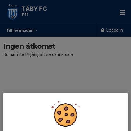
TÄBY FC
P11
Logga in
Till hemsidan
Ingen åtkomst
Du har inte tillgång att se denna sida.