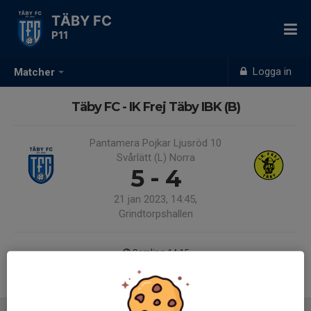
TÄBY FC
P11
Logga in
Matcher
Täby FC - IK Frej Täby IBK (B)
Pantamera Pojkar Ljusröd 10
Svårlätt (L) Norra
5 - 4
21 jan 2023, 14:45,
Grindtorpshallen
Samling 14:15
Endast kallade kunde anmäla sig till aktiviteten. 11 personer var kallade.
Logga in här