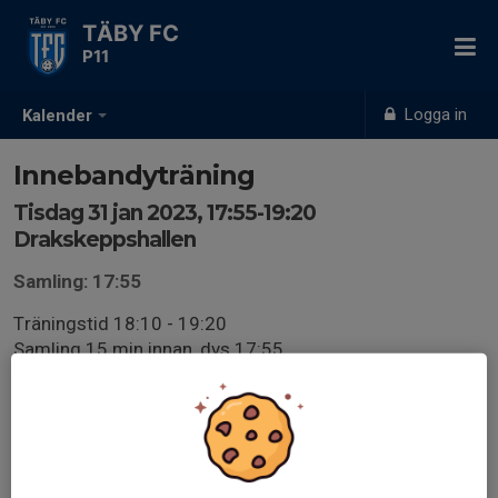
TÄBY FC
P11
Logga in
Kalender
Innebandyträning
Tisdag 31 jan 2023, 17:55-19:20
Drakskeppshallen
Samling: 17:55
Träningstid 18:10 - 19:20
Samling 15 min innan, dvs 17:55