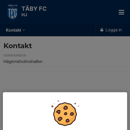
TÄBY FC
HJ
Logga in
Kontakt
Kontakt
HEMMAARENA
Hägerneholmshallen