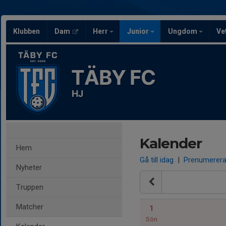
Klubben
Dam
Herr
Junior
Ungdom
Ve
TÄBY FC
HJ
Kalender
Hem
Gå till idag
|
Prenumerer
Nyheter
Truppen
Matcher
1
Sön