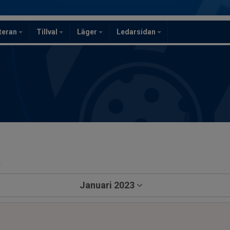
teran
Tillval
Läger
Ledarsidan
a
Januari 2023