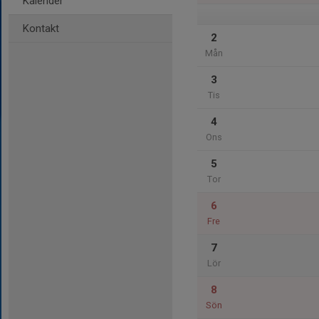
Kalender
Kontakt
2
Mån
3
Tis
4
Ons
5
Tor
6
Fre
7
Lör
8
Sön