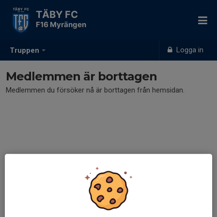
TÄBY FC
F16 Myrängen
Logga in
Truppen
Medlemmen är borttagen
Medlemmen du försöker nå är borttagen från hemsidan.