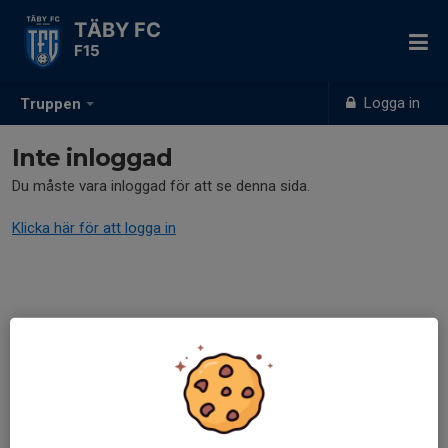
TÄBY FC
F15
Logga in
Truppen
Inte inloggad
Du måste vara inloggad för att se denna sida.
Klicka här för att logga in