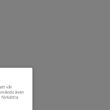
att vår
 används även
t förbättra