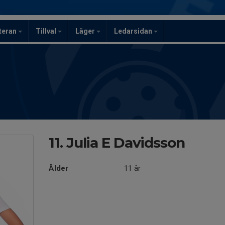
teran
Tillval
Läger
Ledarsidan
11. Julia E Davidsson
Ålder
11 år