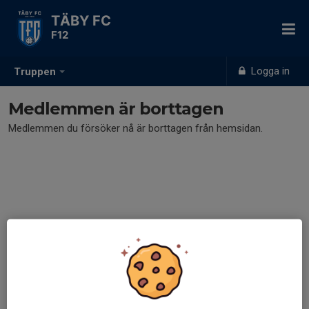
TÄBY FC
F12
Logga in
Truppen
Medlemmen är borttagen
Medlemmen du försöker nå är borttagen från hemsidan.