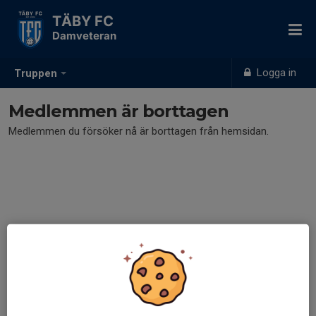
TÄBY FC
Damveteran
Logga in
Truppen
Medlemmen är borttagen
Medlemmen du försöker nå är borttagen från hemsidan.