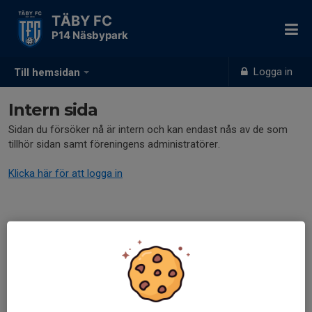
TÄBY FC
P14 Näsbypark
Logga in
Till hemsidan
Intern sida
Sidan du försöker nå är intern och kan endast nås av de som
tillhör sidan samt föreningens administratörer.
Klicka här för att logga in