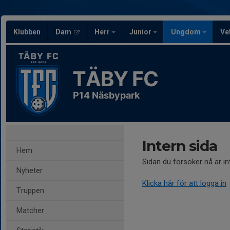
Klubben
Dam
Herr
Junior
Ungdom
Ve
TÄBY FC
P14 Näsbypark
Intern sida
Hem
Sidan du försöker nå är i
Nyheter
Klicka här för att logga in
Truppen
Matcher