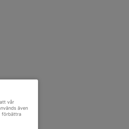
att vår
 används även
t förbättra