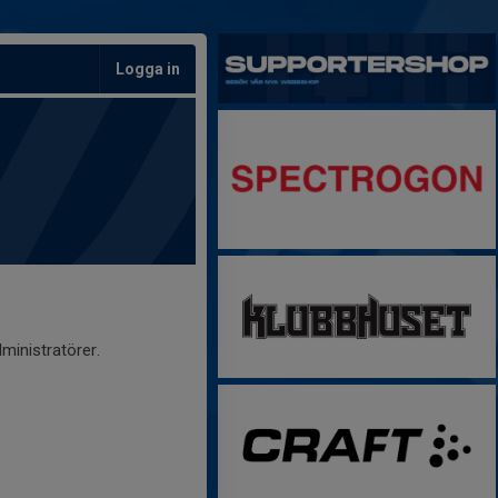
Logga in
ministratörer.